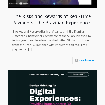
The Risks and Rewards of Real-Time
Payments: The Brazilian Experience
The Federal Reserve Bank of Atlanta and the Brazilian-
American Chamber of Commerce of the SE are pleased to
invite you to explore lessons the United States can learn
from the Brazil experience with implementing real-time
payments. [...]
Read more